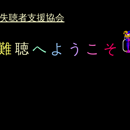
失聴者支援協会
難
聴
へ
よ
う
こ
そ